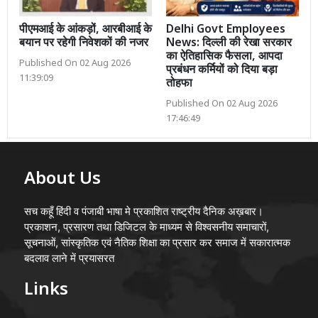
पीएमआई के आंकड़ों, आरबीआई के
Delhi Govt Employees
बयान पर रहेगी निवेशकों की नजर
News: दिल्ली की रेखा सरकार
का ऐतिहासिक फैसला, आपदा
Published On 02 Aug 2026
प्रबंधन कर्मियों को दिया बड़ा
11:39:09
तोहफा
Published On 02 Aug 2026
17:46:49
About Us
सच कहूँ हिंदी व पंजाबी भाषा मे प्रकाशित राष्ट्रीय दैनिक अख़बार।
प्रकाशन, प्रसारण तथा डिजिटल के माध्यम से विश्वसनीय समाचारों,
सूचनाओं, सांस्कृतिक एवं नैतिक शिक्षा का प्रसार कर समाज में सकारात्मक
बदलाव लाने में प्रयासरत
Links