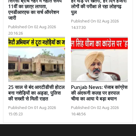
सिरसा ब्रांच नहर में नहाते समय
हर मोड़ पर खतरा, हर दिन हजारों
11वीं का छात्र लापता,
लोगों की परीक्षा ले रहा लोहगढ़
एनडीआरएफ का सर्च ऑपरेशन
पुल
जारी
Published On 02 Aug 2026
Published On 02 Aug 2026
14:37:30
20:16:26
25 साल से बंद आरटीडीसी होटल
Punjab News: पंजाब कांग्रेस
बना नशेड़ियों का अड्डा, पुलिस
की अंदरूनी कलह पर हरपाल
की सख्ती से मिली राहत
चीमा का आया ये बड़ा बयान
Published On 01 Aug 2026
Published On 02 Aug 2026
15:05:23
16:48:56