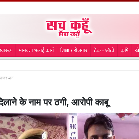
स्वास्थ्य
मानवता भलाई कार्य
शिक्षा / रोजगार
टेक - ऑटो
कृषि
ख
वैशाली
राजस्थान
िलाने के नाम पर ठगी, आरोपी काबू