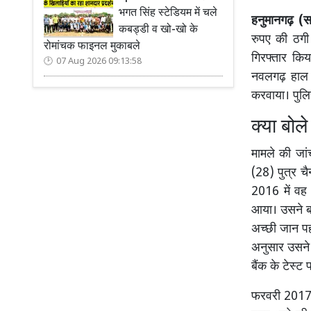
भगत सिंह स्टेडियम में चले
हनुमानगढ़ (सच
कबड्डी व खो-खो के
रुपए की ठगी
रोमांचक फाइनल मुकाबले
गिरफ्तार किय
07 Aug 2026 09:13:58
नवलगढ़ हाल हा
करवाया। पुलि
क्या बोल
मामले की जा
(28) पुत्र चै
2016 में वह 
आया। उसने बता
अच्छी जान पह
अनुसार उसने
बैंक के टेस्ट
फरवरी 2017 म