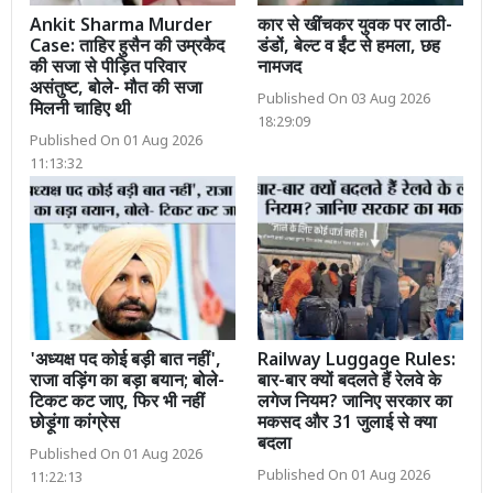
Ankit Sharma Murder
कार से खींचकर युवक पर लाठी-
Case: ताहिर हुसैन की उम्रकैद
डंडों, बेल्ट व ईंट से हमला, छह
की सजा से पीड़ित परिवार
नामजद
असंतुष्ट, बोले- मौत की सजा
Published On 03 Aug 2026
मिलनी चाहिए थी
18:29:09
Published On 01 Aug 2026
11:13:32
'अध्यक्ष पद कोई बड़ी बात नहीं',
Railway Luggage Rules:
राजा वड़िंग का बड़ा बयान; बोले-
बार-बार क्यों बदलते हैं रेलवे के
टिकट कट जाए, फिर भी नहीं
लगेज नियम? जानिए सरकार का
छोड़ूंगा कांग्रेस
मकसद और 31 जुलाई से क्या
बदला
Published On 01 Aug 2026
Published On 01 Aug 2026
11:22:13