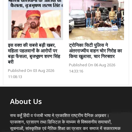
इस वक्त की सबसे बड़ी खबर,
ट्रोनिका सिटी पुलिस ने
महिला पहलवानों के आरोपों पर
अंतरराज्यीय वाहन चोर गिरोह का
बड़ा फैसला, बृजभूषण शरण सिंह
किया खुलासा, चार गिरफ्तार
बरी
Published On 06 Aug 2026
Published On 03 Aug 2026
14:33:16
11:08:13
About Us
सच कहूँ हिंदी व पंजाबी भाषा मे प्रकाशित राष्ट्रीय दैनिक अख़बार।
प्रकाशन, प्रसारण तथा डिजिटल के माध्यम से विश्वसनीय समाचारों,
सूचनाओं, सांस्कृतिक एवं नैतिक शिक्षा का प्रसार कर समाज में सकारात्मक