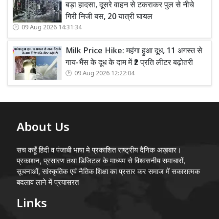
बड़ा हादसा, दूसरे वाहन से टकराकर पुल से नीचे
गिरी निजी बस, 20 यात्री घायल
09 Aug 2026 14:31:34
Milk Price Hike: महंगा हुआ दूध, 11 अगस्त से
गाय-भैंस के दूध के दाम में ₹2 प्रति लीटर बढ़ोतरी
09 Aug 2026 12:22:04
About Us
सच कहूँ हिंदी व पंजाबी भाषा मे प्रकाशित राष्ट्रीय दैनिक अख़बार।
प्रकाशन, प्रसारण तथा डिजिटल के माध्यम से विश्वसनीय समाचारों,
सूचनाओं, सांस्कृतिक एवं नैतिक शिक्षा का प्रसार कर समाज में सकारात्मक
बदलाव लाने में प्रयासरत
Links