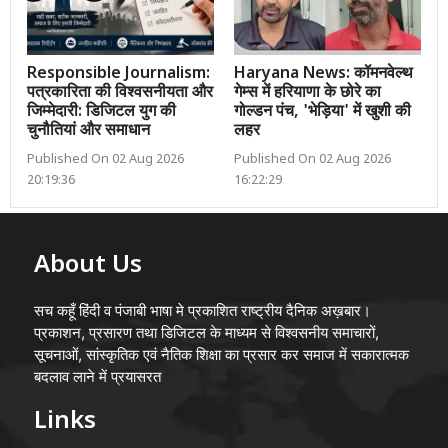
Responsible Journalism:
Haryana News: कॉमनवेल्थ
पत्रकारिता की विश्वसनीयता और
गेम्स में हरियाणा के छोरे का
जिम्मेदारी: डिजिटल युग की
गोल्डन पंच, 'भेड़िया' में खुशी की
चुनौतियां और समाधान
लहर
Published On 02 Aug 2026
Published On 02 Aug 2026
20:19:36
16:22:29
About Us
सच कहूँ हिंदी व पंजाबी भाषा मे प्रकाशित राष्ट्रीय दैनिक अख़बार।
प्रकाशन, प्रसारण तथा डिजिटल के माध्यम से विश्वसनीय समाचारों,
सूचनाओं, सांस्कृतिक एवं नैतिक शिक्षा का प्रसार कर समाज में सकारात्मक
बदलाव लाने में प्रयासरत
Links