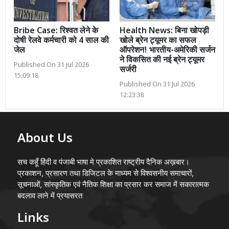
Bribe Case: रिश्वत लेने के
Health News: बिना खोपड़ी
दोषी रेलवे कर्मचारी को 4 साल की
खोले ब्रेन ट्यूमर का सफल
जेल
ऑपरेशन! भारतीय-अमेरिकी सर्जन
ने विकसित की नई ब्रेन ट्यूमर
Published On 31 Jul 2026
सर्जरी
15:09:18
Published On 31 Jul 2026
12:23:38
About Us
सच कहूँ हिंदी व पंजाबी भाषा मे प्रकाशित राष्ट्रीय दैनिक अख़बार।
प्रकाशन, प्रसारण तथा डिजिटल के माध्यम से विश्वसनीय समाचारों,
सूचनाओं, सांस्कृतिक एवं नैतिक शिक्षा का प्रसार कर समाज में सकारात्मक
बदलाव लाने में प्रयासरत
Links