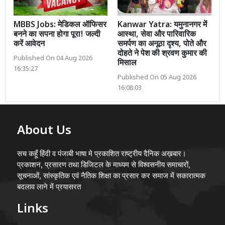
MBBS Jobs: मेडिकल ऑफिसर
Kanwar Yatra: यमुनानगर में
बनने का सपना होगा पूरा! जल्दी
आस्था, सेवा और पारिवारिक
करें आवेदन
समर्पण का अनूठा दृश्य, पोते और
दोहते ने पेश की श्रवण कुमार की
Published On 04 Aug 2026
मिसाल
16:35:27
Published On 05 Aug 2026
16:08:03
About Us
सच कहूँ हिंदी व पंजाबी भाषा मे प्रकाशित राष्ट्रीय दैनिक अख़बार।
प्रकाशन, प्रसारण तथा डिजिटल के माध्यम से विश्वसनीय समाचारों,
सूचनाओं, सांस्कृतिक एवं नैतिक शिक्षा का प्रसार कर समाज में सकारात्मक
बदलाव लाने में प्रयासरत
Links