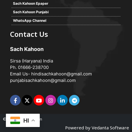
Sach Kahoon Epaper
Sach Kahoon Punjabi
WhatsApp Channel
Contact Us
Sach Kahoon
Sirsa (Haryana) India
Ph. 01666-238700
Email Us-
hindisachkahoon@gmail.com
punjabisachkahoon@gmail.com
© 2026 -
Sach Kahoon
HI
Powered by
Vedanta Software