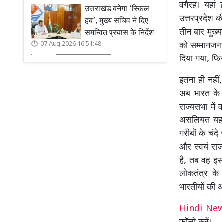
वगैरह। यहां
उत्तराखंड बनेगा ‘स्किल
उत्तरप्रदेश क
हब’, मुख्य सचिव ने दिए
तीन बार मुख्य
समन्वित प्रयास के निर्देश
07 Aug 2026 16:51:48
को सम्मानजनक
दिया गया, फि
इतना ही नहीं
अब भारत के र
राज्यसभा में
असलियत यह ह
गरीबों के चंद
और स्वयं रा
है, तब वह इस
लोकतंत्र के
भारतीयों की 
Hindi N