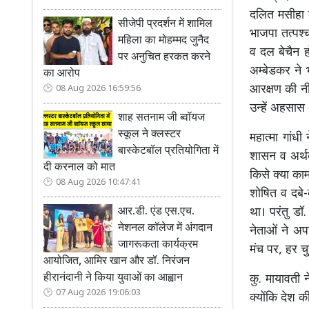
दलित मसीहा क
सीजेपी प्रदर्शन में शामिल
भाजपा तत्पश्च
महिला का मोहम्मद जुनैद
व दल बेचैन ह
पर अनुचित हरकत करने
अम्बेडकर ने 
का आरोप
आरक्षण की नीत
08 Aug 2026 16:59:56
उन्हें अहसास
शाह सतनाम जी ब्वॉयज
स्कूल ने क्लस्टर
महात्मा गांध
बास्केटबॉल प्रतियोगिता में
शासन व अर्थव
दी करनाल को मात
किसे क्या काम
08 Aug 2026 10:47:41
शोषित व दबे
आर.डी. एंड एस.एच.
था। परंतु डॉ
नेशनल कॉलेज में अंगदान
नेताओं ने अप
जागरूकता कार्यक्रम
मंच पर, हर च
आयोजित, आमिर खान और डॉ. निरंजन
हीरानंदानी ने किया युवाओं का आह्वान
कु. मायावती 
07 Aug 2026 19:06:03
क्योंकि देश 