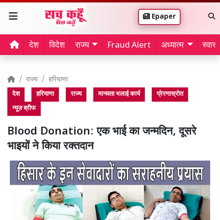
Epaper
देश
विदेश
राज्य
Fraud Alert
अध्यात्म
स्वास्थ
राज्य
हरियाणा
देश
हरियाणा
राज्य
मानवता भलाई कार्य
प्रेरणास्रोत
न्यूज़ ब्रीफ
Blood Donation: एक भाई का जन्मदिन, दूसरे
भाइयों ने किया रक्तदान