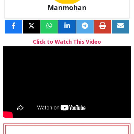
Manmohan
Click to Watch This Video