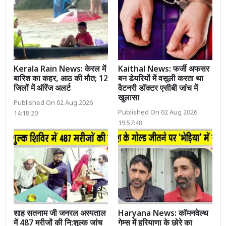
Kerala Rain News: केरल में
Kaithal News: फर्जी अफसर
बारिश का कहर, आठ की मौत; 12
बन डेयरियों में वसूली करता था
जिलों में ऑरेंज अलर्ट
वैटनरी डॉक्टर एसीबी जांच में
खुलासा
Published On 02 Aug 2026
Published On 02 Aug 2026
14:18:20
19:57:48
शाह सतनाम जी जनरल अस्पताल
Haryana News: कॉमनवेल्थ
में 487 मरीजों की नि:शुल्क जांच
गेम्स में हरियाणा के छोरे का