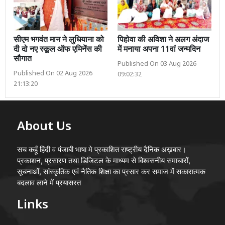
सीएम भगवंत मान ने लुधियाना को
पिहोवा की अविशा ने अलग अंदाज
दी दो नए स्कूल ऑफ एमिनेंस की
में मनाया अपना 11वां जन्मदिन
सौगात
Published On 03 Aug 2026
Published On 02 Aug 2026
09:02:32
21:13:20
About Us
सच कहूँ हिंदी व पंजाबी भाषा मे प्रकाशित राष्ट्रीय दैनिक अख़बार।
प्रकाशन, प्रसारण तथा डिजिटल के माध्यम से विश्वसनीय समाचारों,
सूचनाओं, सांस्कृतिक एवं नैतिक शिक्षा का प्रसार कर समाज में सकारात्मक
बदलाव लाने में प्रयासरत
Links