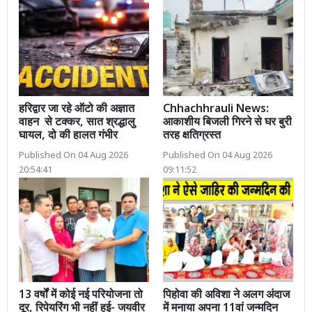
हरिद्वार जा रहे ऑटो की अज्ञात
Chhachhrauli News:
वाहन से टक्कर, सात श्रद्धालु
आकाशीय बिजली गिरने से घर बुरी
घायल, दो की हालत गंभीर
तरह क्षतिग्रस्त
Published On 04 Aug 2026
Published On 04 Aug 2026
20:54:41
09:11:52
13 वर्षों में कोई नई परियोजना तो
पिहोवा की अविशा ने अलग अंदाज
दूर, रिपेयरिंग भी नहीं हुई- जयवीर
में मनाया अपना 11वां जन्मदिन