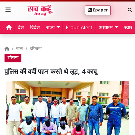
Epaper
देश
विदेश
राज्य
Fraud Alert
अध्यात्म
स्वास्थ
राज्य
हरियाणा
हरियाणा
पुलिस की वर्दी पहन करते थे लूट, 4 काबू