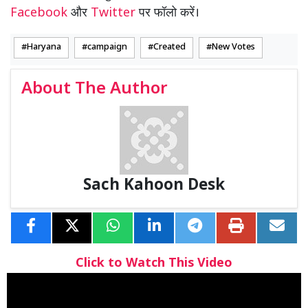
Facebook
और
Twitter
पर फॉलो करें।
Haryana
campaign
Created
New Votes
About The Author
Sach Kahoon Desk
Click to Watch This Video