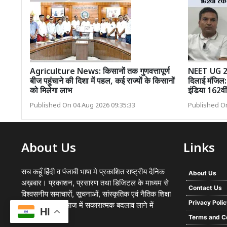
Agriculture News: किसानों तक गुणवत्तापूर्ण
NEET UG 202
बीज पहुंचाने की दिशा में पहल, कई राज्यों के किसानों
दिलाई मंजिल:
को मिलेगा लाभ
इंडिया 162वी
Published On 04 Aug 2026 09:35:33
Published On
About Us
Links
सच कहूँ हिंदी व पंजाबी भाषा मे प्रकाशित राष्ट्रीय दैनिक
About Us
अख़बार। प्रकाशन, प्रसारण तथा डिजिटल के माध्यम से
Contact Us
विश्वसनीय समाचारों, सूचनाओं, सांस्कृतिक एवं नैतिक शिक्षा
Privacy Poli
का प्रसार कर समाज में सकारात्मक बदलाव लाने में
HI
प्रयासरत
Terms and C