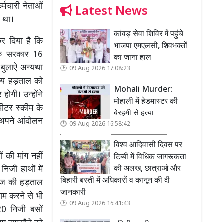
्मचारी नेताओं
Latest News
 था।
कांवड़ सेवा शिविर में पहुंचे
र दिया है कि
भाजपा एमएलसी, शिवभक्तों
 कि सरकार 16
का जाना हाल
बुलाऐ अन्यथा
09 Aug 2026 17:08:23
सीय हड़ताल को
Mohali Murder:
ोगी। उन्होंने
मोहाली में हेडमास्टर की
मीटर स्कीम के
बेरहमी से हत्या
ी अपने आंदोलन
09 Aug 2026 16:58:42
विश्व आदिवासी दिवस पर
 की मांग नहीं
टिब्बी में विधिक जागरूकता
की अलख, छात्राओं और
जी हाथों में
बिहारी बस्ती में अधिकारों व कानून की दी
 आज की हड़ताल
जानकारी
ाम करने से भी
09 Aug 2026 16:41:43
720 निजी बसों