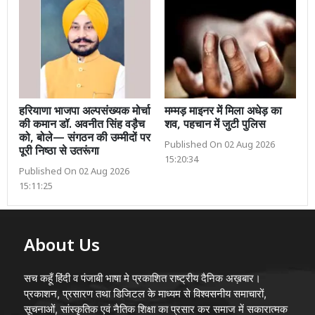
हरियाणा भाजपा अल्पसंख्यक मोर्चा
मम्मड़ माइनर में मिला अधेड़ का
की कमान डॉ. अवनीत सिंह वड़ैच
शव, पहचान में जुटी पुलिस
को, बोले— संगठन की उम्मीदों पर
Published On 02 Aug 2026
पूरी निष्ठा से उतरूंगा
15:20:34
Published On 02 Aug 2026
15:11:25
About Us
सच कहूँ हिंदी व पंजाबी भाषा मे प्रकाशित राष्ट्रीय दैनिक अख़बार।
प्रकाशन, प्रसारण तथा डिजिटल के माध्यम से विश्वसनीय समाचारों,
सूचनाओं, सांस्कृतिक एवं नैतिक शिक्षा का प्रसार कर समाज में सकारात्मक