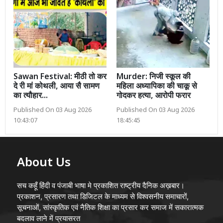
Sawan Festival: मीठी तो कर
Murder: निजी स्कूल की
दे री मां कोथली, आया सै सामण
महिला अध्यापिका की चाकू से
का त्यौहार...
गोदकर हत्या, आरोपी फरार
Published On 03 Aug 2026
Published On 03 Aug 2026
10:43:07
18:45:45
About Us
सच कहूँ हिंदी व पंजाबी भाषा मे प्रकाशित राष्ट्रीय दैनिक अख़बार।
प्रकाशन, प्रसारण तथा डिजिटल के माध्यम से विश्वसनीय समाचारों,
सूचनाओं, सांस्कृतिक एवं नैतिक शिक्षा का प्रसार कर समाज में सकारात्मक
बदलाव लाने में प्रयासरत