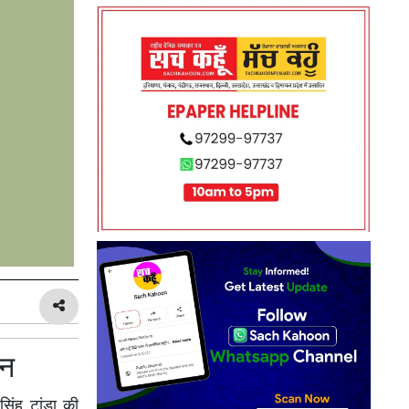
यन
सिंह टांडा की