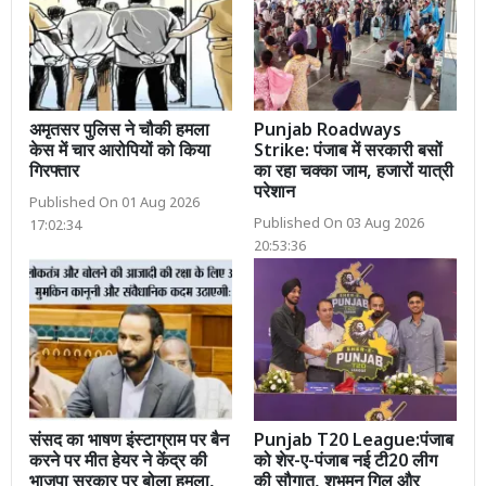
अमृतसर पुलिस ने चौकी हमला
Punjab Roadways
केस में चार आरोपियों को किया
Strike: पंजाब में सरकारी बसों
गिरफ्तार
का रहा चक्का जाम, हजारों यात्री
परेशान
Published On 01 Aug 2026
Published On 03 Aug 2026
17:02:34
20:53:36
संसद का भाषण इंस्टाग्राम पर बैन
Punjab T20 League:पंजाब
करने पर मीत हेयर ने केंद्र की
को शेर-ए-पंजाब नई टी20 लीग
भाजपा सरकार पर बोला हमला,
की सौगात, शुभमन गिल और