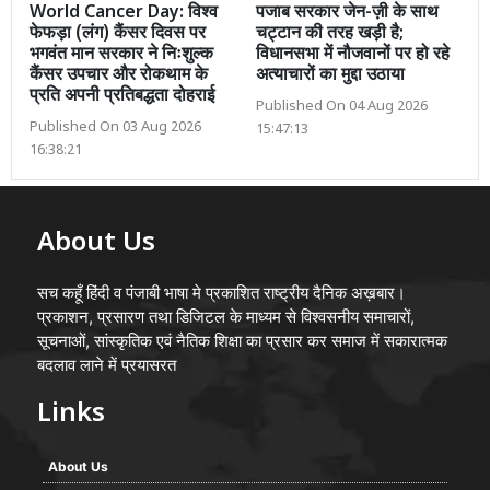
World Cancer Day: विश्व
पजाब सरकार जेन-ज़ी के साथ
फेफड़ा (लंग) कैंसर दिवस पर
चट्टान की तरह खड़ी है;
भगवंत मान सरकार ने निःशुल्क
विधानसभा में नौजवानों पर हो रहे
कैंसर उपचार और रोकथाम के
अत्याचारों का मुद्दा उठाया
प्रति अपनी प्रतिबद्धता दोहराई
Published On 04 Aug 2026
Published On 03 Aug 2026
15:47:13
16:38:21
About Us
सच कहूँ हिंदी व पंजाबी भाषा मे प्रकाशित राष्ट्रीय दैनिक अख़बार।
प्रकाशन, प्रसारण तथा डिजिटल के माध्यम से विश्वसनीय समाचारों,
सूचनाओं, सांस्कृतिक एवं नैतिक शिक्षा का प्रसार कर समाज में सकारात्मक
बदलाव लाने में प्रयासरत
Links
About Us