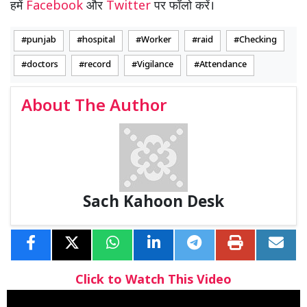
हमें
Facebook
और
Twitter
पर फॉलो करें।
punjab
hospital
Worker
raid
Checking
doctors
record
Vigilance
Attendance
About The Author
Sach Kahoon Desk
Click to Watch This Video