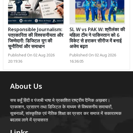
Responsible Journalism:
SL W vs PAK W: श्रीलंका की
पत्रकारिता की विश्वसनीयता और
महिला टीम ने पाकिस्तान को 6
जिम्मेदारी: डिजिटल युग की
विकेट से हराकर सीरीज में बनाई
चुनौतियां और समाधान
अजेय बढ़त
Published On 02 Aug 2026
Published On 02 Aug 2026
20:19:36
16:36:05
About Us
सच कहूँ हिंदी व पंजाबी भाषा मे प्रकाशित राष्ट्रीय दैनिक अख़बार।
प्रकाशन, प्रसारण तथा डिजिटल के माध्यम से विश्वसनीय समाचारों,
सूचनाओं, सांस्कृतिक एवं नैतिक शिक्षा का प्रसार कर समाज में सकारात्मक
बदलाव लाने में प्रयासरत