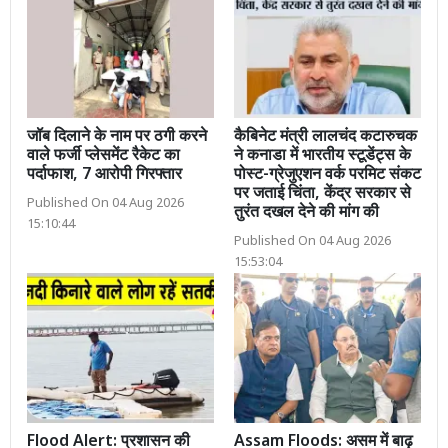
जॉब दिलाने के नाम पर ठगी करने
कैबिनेट मंत्री लालचंद कटारुचक
वाले फर्जी प्लेसमेंट रैकेट का
ने कनाडा में भारतीय स्टूडेंट्स के
पर्दाफाश, 7 आरोपी गिरफ्तार
पोस्ट-ग्रेजुएशन वर्क परमिट संकट
पर जताई चिंता, केंद्र सरकार से
Published On 04 Aug 2026
तुरंत दखल देने की मांग की
15:10:44
Published On 04 Aug 2026
15:53:04
Flood Alert: प्रशासन की
Assam Floods: असम में बाढ़