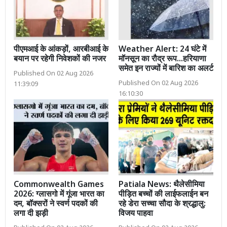
पीएमआई के आंकड़ों, आरबीआई के
Weather Alert: 24 घंटे में
बयान पर रहेगी निवेशकों की नजर
मॉनसून का रौद्र रूप...हरियाणा
समेत इन राज्यों में बारिश का अलर्ट
Published On 02 Aug 2026
Published On 02 Aug 2026
11:39:09
16:10:30
Commonwealth Games
Patiala News: थैलेसीमिया
2026: ग्लासगो में गूंजा भारत का
पीड़ित बच्चों की लाईफलाईन बन
दम, बॉक्सरों ने स्वर्ण पदकों की
रहे डेरा सच्चा सौदा के श्रद्धालु:
लगा दी झड़ी
विजय पाहवा