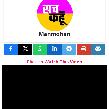
Manmohan
Click to Watch This Video