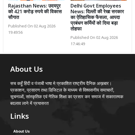
Rajasthan News: उदयपुर
Delhi Govt Employees
को 421 करोड़ रुपये की विकास
News: दिल्ली की रेखा सरकार
सौगात
का ऐतिहासिक फैसला, आपदा
प्रबंधन कर्मियों को दिया बड़ा
Published On 02 Aug 2026
तोहफा
19:49:56
Published On 02 Aug 2026
17:46:49
About Us
सच कहूँ हिंदी व पंजाबी भाषा मे प्रकाशित राष्ट्रीय दैनिक अख़बार।
प्रकाशन, प्रसारण तथा डिजिटल के माध्यम से विश्वसनीय समाचारों,
सूचनाओं, सांस्कृतिक एवं नैतिक शिक्षा का प्रसार कर समाज में सकारात्मक
बदलाव लाने में प्रयासरत
Links
About Us