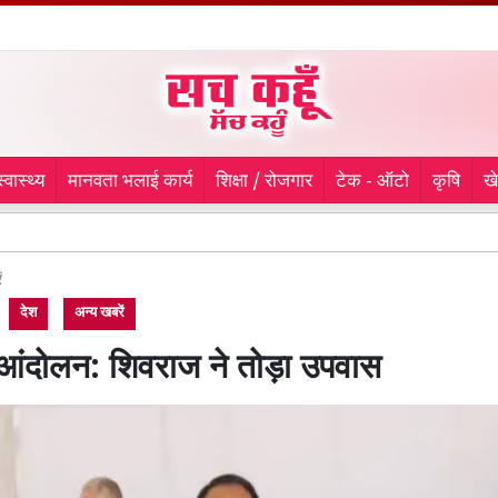
स्वास्थ्य
मानवता भलाई कार्य
शिक्षा / रोजगार
टेक - ऑटो
कृषि
ख
कांवड़ से
ं
देश
अन्य खबरें
ंदोलन: शिवराज ने तोड़ा उपवास