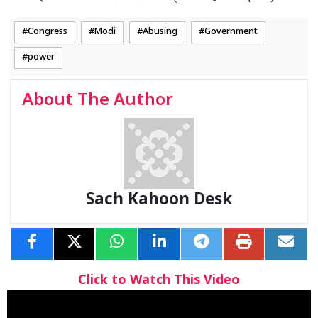
Congress
Modi
Abusing
Government
power
About The Author
Sach Kahoon Desk
Click to Watch This Video