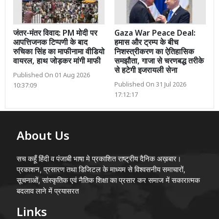
जंतर-मंतर विवाद: PM मोदी पर
Gaza War Peace Deal:
आपत्तिजनक टिप्पणी के बाद
हमास और ट्रम्प के बीच
रुचिका सिंह का माफीनामा वीडियो
निशस्त्रीकरण का ऐतिहासिक
वायरल, हाथ जोड़कर मांगी माफी
समझौता, गाजा से चरणबद्ध तरीके
से हटेगी इजरायली सेना
Published On 01 Aug 2026
Published On 31 Jul 2026
10:37:09
17:12:17
About Us
सच कहूँ हिंदी व पंजाबी भाषा मे प्रकाशित राष्ट्रीय दैनिक अख़बार।
प्रकाशन, प्रसारण तथा डिजिटल के माध्यम से विश्वसनीय समाचारों,
सूचनाओं, सांस्कृतिक एवं नैतिक शिक्षा का प्रसार कर समाज में सकारात्मक
बदलाव लाने में प्रयासरत
Links