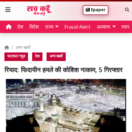
Epaper
देश
विदेश
राज्य
Fraud Alert
अध्यात्म
स्वास्थ
अन्य खबरें
फटाफट न्यूज़
देश
अन्य खबरें
रियाद: फिदायीन हमले की कोशिश नाकाम, 5 गिरफ्तार