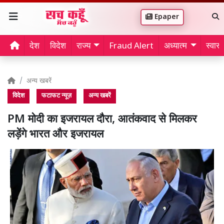
Epaper
देश
विदेश
राज्य
Fraud Alert
अध्यात्म
स्वास्थ
अन्य खबरें
विदेश
फटाफट न्यूज़
अन्य खबरें
PM मोदी का इजरायल दौरा, आतंकवाद से मिलकर
लड़ेंगे भारत और इजरायल