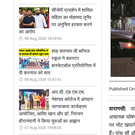
सीजेपी प्रदर्शन में शामिल
महिला का मोहम्मद जुनैद
पर अनुचित हरकत करने
का आरोप
08 Aug 2026 16:59:56
शाह सतनाम जी ब्वॉयज
स्कूल ने क्लस्टर
बास्केटबॉल प्रतियोगिता में
दी करनाल को मात
08 Aug 2026 10:47:41
Published O
आर.डी. एंड एस.एच.
नेशनल कॉलेज में अंगदान
जागरूकता कार्यक्रम
वाराणसी:
पांच
आयोजित, आमिर खान और डॉ. निरंजन
अचानक घोषणा 
हीरानंदानी ने किया युवाओं का आह्वान
पर नोट खपाने 
07 Aug 2026 19:06:03
हैं। पांच सौ 