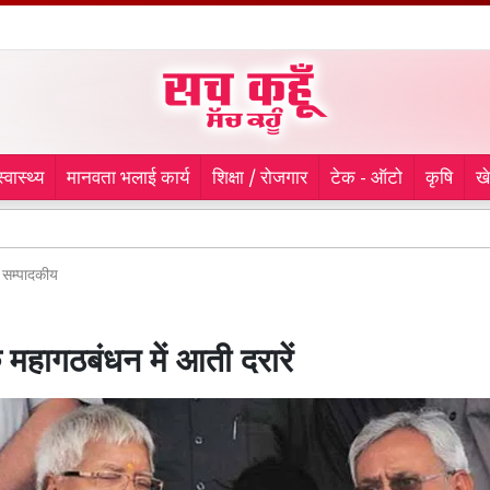
स्वास्थ्य
मानवता भलाई कार्य
शिक्षा / रोजगार
टेक - ऑटो
कृषि
ख
सम्पादकीय
 महागठबंधन में आती दरारें