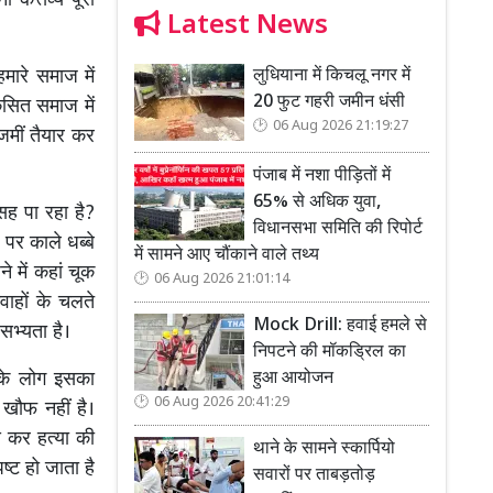
र्त्तव्य पूरा
Latest News
लुधियाना में किचलू नगर में
हमारे समाज में
20 फुट गहरी जमीन धंसी
सित समाज में
06 Aug 2026 21:19:27
 जमीं तैयार कर
पंजाब में नशा पीड़ितों में
65% से अधिक युवा,
 सह पा रहा है?
विधानसभा समिति की रिपोर्ट
 पर काले धब्बे
में सामने आए चौंकाने वाले तथ्य
े में कहां चूक
06 Aug 2026 21:01:14
वाहों के चलते
Mock Drill: हवाई हमले से
सभ्यता है।
निपटने की मॉकड्रिल का
हुआ आयोजन
 के लोग इसका
06 Aug 2026 20:41:29
 खौफ नहीं है।
स कर हत्या की
थाने के सामने स्कार्पियो
्ट हो जाता है
सवारों पर ताबड़तोड़