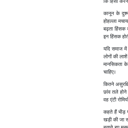
कि हिंसा करन
कानून के दुश्
होहल्ला मचाय
बढ़ता हिंसक द
इन हिंसक होती
यदि समाज में
लोगों की लाशे
मानसिकता के
चाहिए।
कितने असुरक्
छांव तले होने
वह एंटी रोमिय
कहते हैं भीड़
खड़ी की जा सक
बताते हुए मन