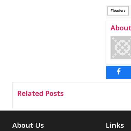
leaders
About
Related Posts
About Us
Links