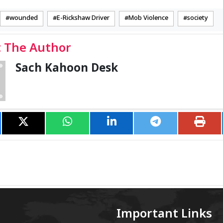
wounded
E-Rickshaw Driver
Mob Violence
society
 The Author
Sach Kahoon Desk
Important Links