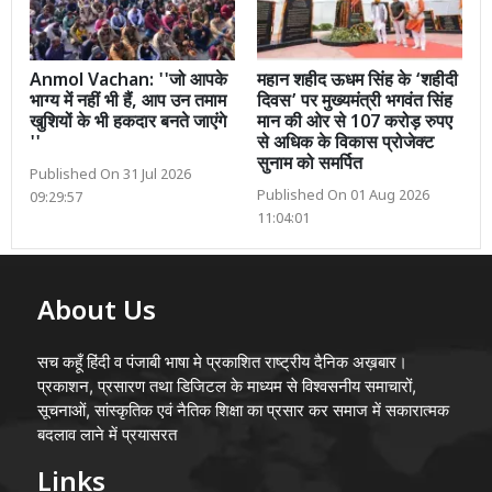
Anmol Vachan: ''जो आपके
महान शहीद ऊधम सिंह के ‘शहीदी
भाग्य में नहीं भी हैं, आप उन तमाम
दिवस’ पर मुख्यमंत्री भगवंत सिंह
खुशियों के भी हकदार बनते जाएंगे
मान की ओर से 107 करोड़ रुपए
''
से अधिक के विकास प्रोजेक्ट
सुनाम को समर्पित
Published On 31 Jul 2026
Published On 01 Aug 2026
09:29:57
11:04:01
About Us
सच कहूँ हिंदी व पंजाबी भाषा मे प्रकाशित राष्ट्रीय दैनिक अख़बार।
प्रकाशन, प्रसारण तथा डिजिटल के माध्यम से विश्वसनीय समाचारों,
सूचनाओं, सांस्कृतिक एवं नैतिक शिक्षा का प्रसार कर समाज में सकारात्मक
बदलाव लाने में प्रयासरत
Links