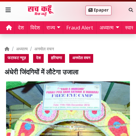
Epaper
देश
विदेश
राज्य
Fraud Alert
अध्यात्म
स्वास्थ
अध्यात्म
अनमोल वचन
फटाफट न्यूज़
देश
हरियाणा
अनमोल वचन
अंधेरी जिंदगियों में लौटेगा उजाला