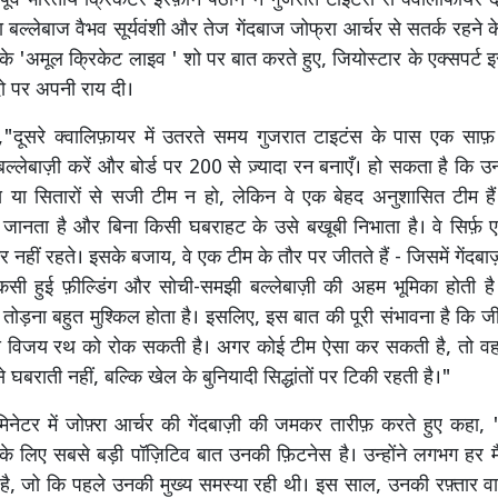
ूर्व भारतीय क्रिकेटर इरफ़ान पठान ने गुजरात टाइटंस से क्वालीफायर दो
ा बल्लेबाज वैभव सूर्यवंशी और तेज गेंदबाज जोफ्रा आर्चर से सतर्क रहने 
्स के 'अमूल क्रिकेट लाइव ' शो पर बात करते हुए, जियोस्टार के एक्सपर्ट 
ो पर अपनी राय दी।
,"दूसरे क्वालिफ़ायर में उतरते समय गुजरात टाइटंस के पास एक साफ़
बल्लेबाज़ी करें और बोर्ड पर 200 से ज़्यादा रन बनाएँ। हो सकता है कि 
मरस या सितारों से सजी टीम न हो, लेकिन वे एक बेहद अनुशासित टीम है
जानता है और बिना किसी घबराहट के उसे बखूबी निभाता है। वे सिर्फ़ 
्भर नहीं रहते। इसके बजाय, वे एक टीम के तौर पर जीतते हैं - जिसमें गेंदबाज
कसी हुई फ़ील्डिंग और सोची-समझी बल्लेबाज़ी की अहम भूमिका होती ह
ोड़ना बहुत मुश्किल होता है। इसलिए, इस बात की पूरी संभावना है कि ज
स विजय रथ को रोक सकती है। अगर कोई टीम ऐसा कर सकती है, तो वह 
 से घबराती नहीं, बल्कि खेल के बुनियादी सिद्धांतों पर टिकी रहती है।"
िनेटर में जोफ़्रा आर्चर की गेंदबाज़ी की जमकर तारीफ़ करते हुए कहा, 
र के लिए सबसे बड़ी पॉज़िटिव बात उनकी फ़िटनेस है। उन्होंने लगभग हर 
है, जो कि पहले उनकी मुख्य समस्या रही थी। इस साल, उनकी रफ़्तार 