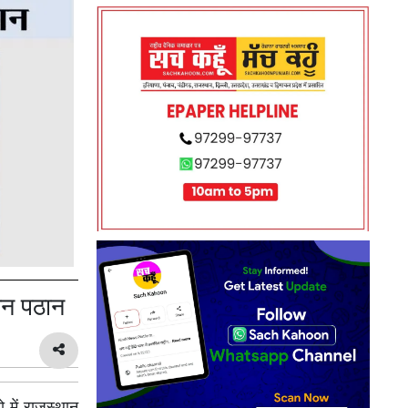
फ़ान पठान