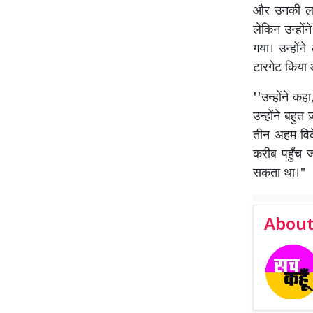
और उनकी लाइ
लेकिन उन्होंन
गया। उन्होंन
टारगेट किया 
''उन्होंने कह
उन्होंने बहुत
तीन अहम विके
करीब पहुँच 
सकता था।"
About