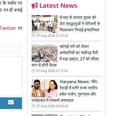
 के स्कोर पर
Latest News
9 रन ही बनाई
9 माह से लापता युवक को
डेरा श्रद्धालुओं ने परिजनों से
Twitter
पर
मिलवाकर निभाई इन्सानियत
07 Aug 2026 21:27:23
महंगाई भत्ते को लेकर
कर्मचारियों का चंडीगढ़ रैली
में बड़ा इक्ट्ठ, 27 को सीएम
मान से होगी बैठक
07 Aug 2026 21:11:55
Haryana News: जींद-
रेवाड़ी में बनेंगे राज्य स्तरीय
हर्बल गार्डन, गुरुग्राम और
फतेहाबाद में पंचकर्म अस्पताल
07 Aug 2026 20:54:20