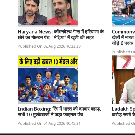
Haryana News: कॉमनवेल्थ गेम्स में हरियाणा के
Commonwea
छोरे का गोल्डन पंच, 'भेड़िया' में खुशी की लहर
खेलों में भारत
जोड़े 6 पदक
Published On 02 Aug 2026 16:22:29
Published On
Indian Boxing: रिंग में भारत की दमदार दहाड़,
Ladakh Spor
सभी 10 मुक्केबाजों ने जड़ा फाइनल पंच
करोड़ रुपये क
Published On 01 Aug 2026 10:45:21
Published On