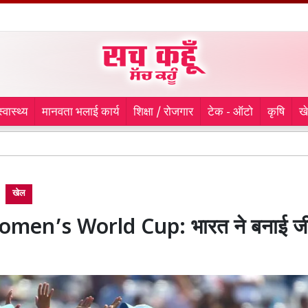
स्वास्थ्य
मानवता भलाई कार्य
शिक्षा / रोजगार
टेक - ऑटो
कृषि
ख
9 माह से
खेल
men’s World Cup: भारत ने बनाई ज