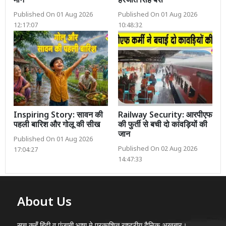
मान
हरजोत सिंह बैंस
Published On 01 Aug 2026
Published On 01 Aug 2026
12:17:07
10:48:32
Inspiring Story: सावन की
Railway Security: आरपीएफ
पहली बारिश और गोलू की सीख
की फुर्ती से बची दो कांवड़ियों की
जान
Published On 01 Aug 2026
Published On 02 Aug 2026
17:04:27
14:47:33
About Us
सच कहूँ हिंदी व पंजाबी भाषा मे प्रकाशित राष्ट्रीय दैनिक अख़बार।