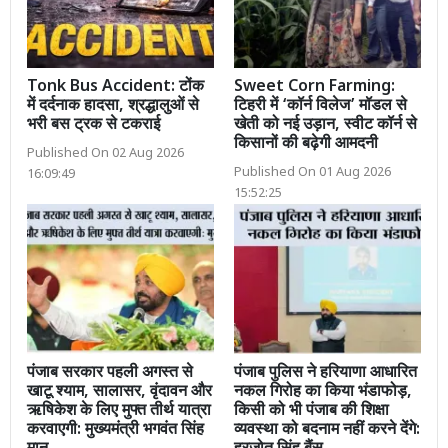
Tonk Bus Accident: टोंक
Sweet Corn Farming:
में दर्दनाक हादसा, श्रद्धालुओं से
टिहरी में ‘कॉर्न विलेज’ मॉडल से
भरी बस ट्रक से टकराई
खेती को नई उड़ान, स्वीट कॉर्न से
किसानों की बढ़ेगी आमदनी
Published On 02 Aug 2026
Published On 01 Aug 2026
16:09:49
15:52:25
पंजाब सरकार पहली अगस्त से
पंजाब पुलिस ने हरियाणा आधारित
खाटू श्याम, सालासर, वृंदावन और
नकल गिरोह का किया भंडाफोड़,
ऋषिकेश के लिए मुफ्त तीर्थ यात्रा
किसी को भी पंजाब की शिक्षा
करवाएगी: मुख्यमंत्री भगवंत सिंह
व्यवस्था को बदनाम नहीं करने देंगे: