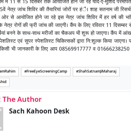
म में 11 से 15 दिसंबर तक आयोजित होने जा रहे याद-ए-मुर्शिद परमपि
ें नेत्र जांच शिविर की तैयारियां जोरों पर हंै। शाह सतनाम जी रिसर्च 
ओर से आयोजित होने जा रहे इस नेत्र जांच शिविर मेंं हर वर्ष की भा
के नेत्र रोगों की फ्री जांच की जाएगी। कैंप के लिए रविवार 11 दिसम्बर
्चियां बनने के साथ-साथ मरीजों का चैकअप भी शुरू हो जाएगा। कैंप में आंखो
शलिस्ट एवं सुपर स्पेशलिस्ट चिकित्सकों द्वारा नि:शुल्क किया जाएगा। फ
धी किसी भी जानकारी के लिए आप 08569917777 व 01666238250 प
amRahim
FreeEyeScreeningCamp
ShahSatnamJiMaharaj
shid
 The Author
Sach Kahoon Desk