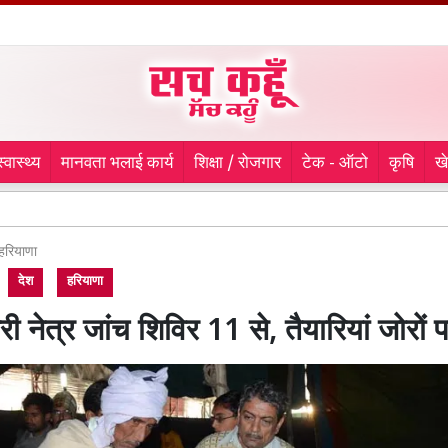
स्वास्थ्य
मानवता भलाई कार्य
शिक्षा / रोजगार
टेक - ऑटो
कृषि
ख
लुधिय
हरियाणा
देश
हरियाणा
री नेत्र जांच शिविर 11 से, तैयारियां जोरों 