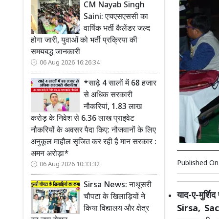
CM Nayab Singh
Saini: एचएसएससी का
वार्षिक भर्ती कैलेंडर जल्द
होगा जारी, युवाओं को भर्ती प्रक्रिया की
समयबद्ध जानकारी
06 Aug 2026 16:26:34
*साढ़े 4 सालों में 68 हजार
से अधिक सरकारी
नौकरियां, 1.83 लाख
करोड़ के निवेश से 6.36 लाख प्राइवेट
नौकरियों के अवसर पैदा किए: नौजवानों के लिए
अनुकूल माहौल सृजित कर रही है मान सरकार :
अमन अरोड़ा*
Published O
06 Aug 2026 10:33:32
Sirsa News: नाथूसरी
याद-ए-मुर्शि
चौपटा के खिलाड़ियों ने
Sirsa, S
किया विद्यालय और क्षेत्र