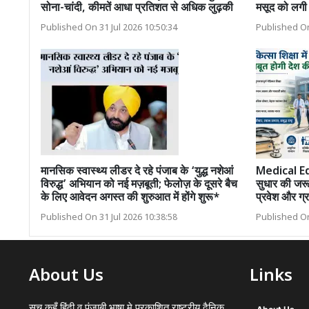
सोना-चांदी, कीमतें आधा प्रतिशत से अधिक लुढ़की
मसूद को लग
Published On 31 Jul 2026 10:50:34
Published On
मानसिक स्वास्थ्य लीडर दे रहे पंजाब के ‘युद्ध नशेआं
Medical Educ
विरुद्ध’ अभियान को नई मज़बूती; फेलोज़ के दूसरे बैच
सुधार की जरू
के लिए आवेदन अगस्त की शुरुआत में होंगे शुरू*
प्रवेश और ग्र
Published On 31 Jul 2026 10:38:58
Published On
About Us
Links
सच कहूँ हिंदी व पंजाबी भाषा मे प्रकाशित राष्ट्रीय दैनिक