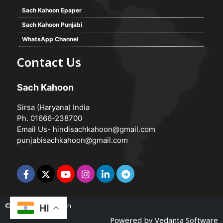
Sach Kahoon Epaper
Sach Kahoon Punjabi
WhatsApp Channel
Contact Us
Sach Kahoon
Sirsa (Haryana) India
Ph. 01666-238700
Email Us-
hindisachkahoon@gmail.com
punjabisachkahoon@gmail.com
© 2026 -
Sach Kahoon
HI
Powered by
Vedanta Software