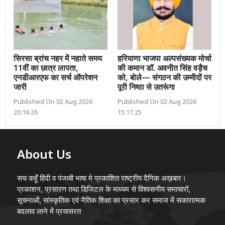
सिरसा ब्रांच नहर में नहाते समय
हरियाणा भाजपा अल्पसंख्यक मोर्चा
11वीं का छात्र लापता,
की कमान डॉ. अवनीत सिंह वड़ैच
एनडीआरएफ का सर्च ऑपरेशन
को, बोले— संगठन की उम्मीदों पर
जारी
पूरी निष्ठा से उतरूंगा
Published On 02 Aug 2026
Published On 02 Aug 2026
20:16:26
15:11:25
About Us
सच कहूँ हिंदी व पंजाबी भाषा मे प्रकाशित राष्ट्रीय दैनिक अख़बार।
प्रकाशन, प्रसारण तथा डिजिटल के माध्यम से विश्वसनीय समाचारों,
सूचनाओं, सांस्कृतिक एवं नैतिक शिक्षा का प्रसार कर समाज में सकारात्मक
बदलाव लाने में प्रयासरत