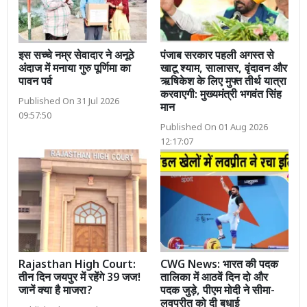
इस सच्चे नम्र सेवादार ने अनूठे
पंजाब सरकार पहली अगस्त से
अंदाज में मनाया गुरु पूर्णिमा का
खाटू श्याम, सालासर, वृंदावन और
पावन पर्व
ऋषिकेश के लिए मुफ्त तीर्थ यात्रा
करवाएगी: मुख्यमंत्री भगवंत सिंह
Published On 31 Jul 2026
मान
09:57:50
Published On 01 Aug 2026
12:17:07
Rajasthan High Court:
CWG News: भारत की पदक
तीन दिन जयपुर में रहेंगे 39 जज!
तालिका में आठवें दिन दो और
जानें क्या है माजरा?
पदक जुड़े, पीएम मोदी ने सीमा-
लवप्रीत को दी बधाई