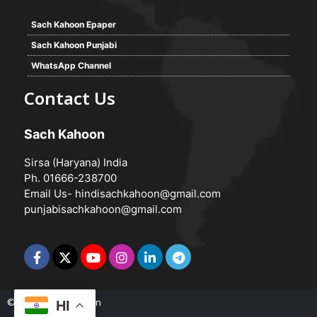
Sach Kahoon Epaper
Sach Kahoon Punjabi
WhatsApp Channel
Contact Us
Sach Kahoon
Sirsa (Haryana) India
Ph. 01666-238700
Email Us-
hindisachkahoon@gmail.com
punjabisachkahoon@gmail.com
© 2026 -
Sach Kahoon
HI