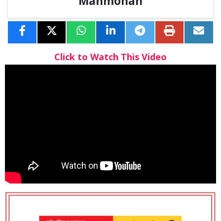
Manmohan
Click to Watch This Video