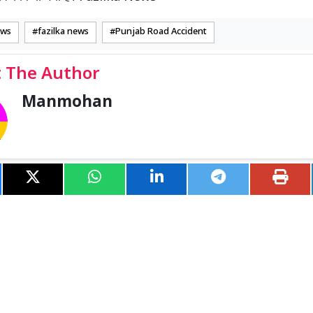
ews
fazilka news
Punjab Road Accident
 The Author
Manmohan