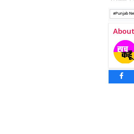
Punjab N
About