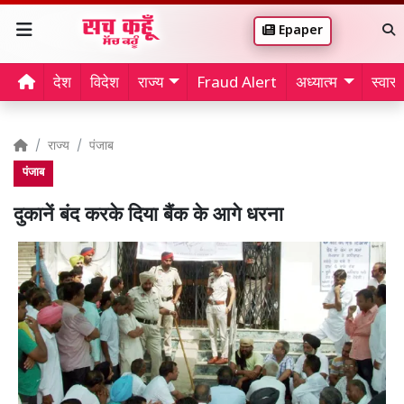
Epaper
देश
विदेश
राज्य
Fraud Alert
अध्यात्म
स्वास्थ
राज्य
पंजाब
पंजाब
दुकानें बंद करके दिया बैंक के आगे धरना