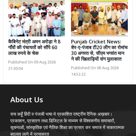
कैबिनेट मंत्री अमन अरोड़ा ने 8
Punjab Cricket News:
गाँवों की पंचायतों को सौंपे 60
शेर-ए-पंजाब टी20 लीग का रोमांच
लाख रुपये के चेक
30 अगस्त से, सीएम भगवंत मान
ने की खिलाड़ियों संग मुलाकात
Published On 09 Aug 2026
Published On 08 Aug 2026
21:30:04
14:52:22
About Us
सच कहूँ हिंदी व पंजाबी भाषा मे प्रकाशित राष्ट्रीय दैनिक अख़बार।
प्रकाशन, प्रसारण तथा डिजिटल के माध्यम से विश्वसनीय समाचारों,
सूचनाओं, सांस्कृतिक एवं नैतिक शिक्षा का प्रसार कर समाज में सकारात्मक
बदलाव लाने में प्रयासरत