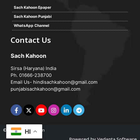
Sach Kahoon Epaper
Sach Kahoon Punjabi
WhatsApp Channel
Contact Us
Sach Kahoon
Sirsa (Haryana) India
Ph. 01666-238700
Email Us-
hindisachkahoon@gmail.com
punjabisachkahoon@gmail.com
© 2026 -
Sach Kahoon
HI
Powered by
Vedanta Software