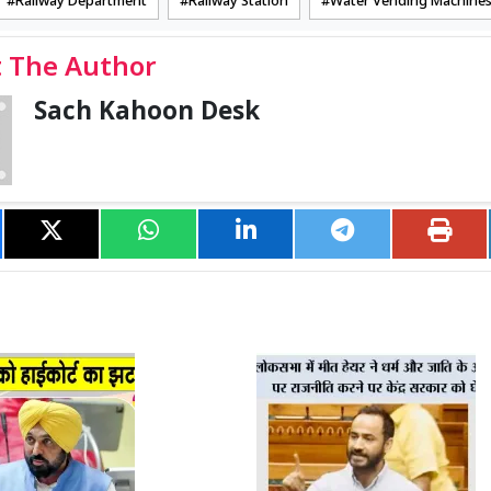
Railway Department
Railway Station
Water Vending Machine
 The Author
Sach Kahoon Desk