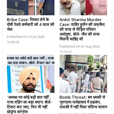
Bribe Case: रिश्वत लेने के
Ankit Sharma Murder
दोषी रेलवे कर्मचारी को 4 साल की
Case: ताहिर हुसैन की उम्रकैद
जेल
की सजा से पीड़ित परिवार
असंतुष्ट, बोले- मौत की सजा
Published On 31 Jul 2026
मिलनी चाहिए थी
15:09:18
Published On 01 Aug 2026
11:13:32
'अध्यक्ष पद कोई बड़ी बात नहीं',
Bomb Threat: बम धमकी से
राजा वड़िंग का बड़ा बयान; बोले-
गुरुग्राम-फतेहाबाद में हड़कंप,
टिकट कट जाए, फिर भी नहीं
तलाशी में नहीं मिला संदिग्ध सामान
छोड़ूंगा कांग्रेस