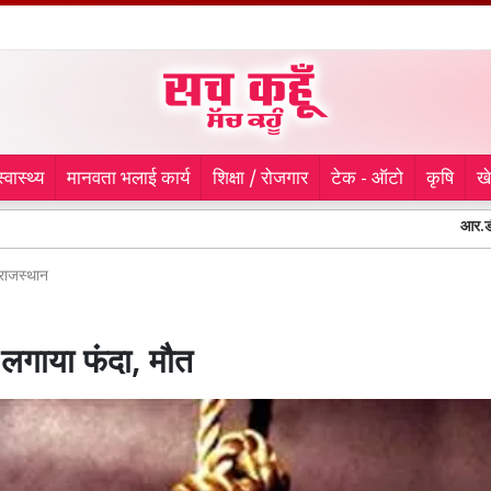
स्वास्थ्य
मानवता भलाई कार्य
शिक्षा / रोजगार
टेक - ऑटो
कृषि
ख
आर.डी. एंड एस.एच.
राजस्थान
 लगाया फंदा, मौत