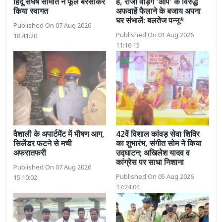
हिंदू संघर्ष समिति ने फूल बरसाकर
है, राजा वड़िंग ‘आप’ के विरुद्ध
किया स्वागत
अफवाहें फैलाने के बजाय अपना
घर संभालें: बलतेज पन्नू*
Published On 07 Aug 2026
Published On 01 Aug 2026
18:41:20
11:16:15
वैशाली के अपार्टमेंट में भीषण आग,
42वें विशाल कांवड़ सेवा शिविर
सिलेंडर फटने से मची
का शुभारंभ, संगीत सोम ने किया
अफरातफरी
उद्घाटन; अखिलेश यादव व
कांग्रेस पर साधा निशाना
Published On 07 Aug 2026
Published On 05 Aug 2026
15:10:02
17:24:04