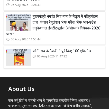
06 Aug 2026 12:26:33
मुख्यमंत्री भगवंत सिंह मान के नेतृत्व में मंत्रिमंडल
द्वारा 'पंजाब रेगुलेशन ऑफ फीस ऑफ अन-एडेड
एजुकेशनल इंस्टीट्यूशंस (संशोधन) विधेयक-2026'
पास*
06 Aug 2026 11:55:44
सोनी सब के 'यादें' ने पूरे किए 100 एपिसोड
06 Aug 2026 11:47:32
About Us
सच कहूँ हिंदी व पंजाबी भाषा मे प्रकाशित राष्ट्रीय दैनिक अख़बार।
प्रकाशन, प्रसारण तथा डिजिटल के माध्यम से विश्वसनीय समाचारों,